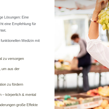
ige Lösungen: Eine
cht eine Empfehlung für
tet.
funktionellen Medizin mit
l zu versorgen
,
um aus der
ion zu fördern
n – körperlich & mental
nderungen große Effekte