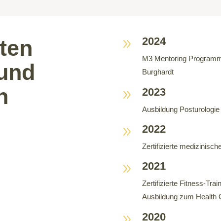
2024
ten
9
M3 Mentoring Programm f
und
Burghardt
n
2023
9
Ausbildung Posturologie
2022
9
Zertifizierte medizinisch
2021
9
Zertifizierte Fitness-Trai
Ausbildung zum Health 
2020
9