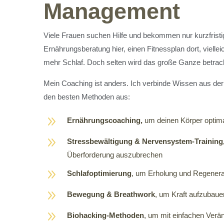
Management
Viele Frauen suchen Hilfe und bekommen nur kurzfrist
Ernährungsberatung hier, einen Fitnessplan dort, viellei
mehr Schlaf. Doch selten wird das große Ganze betrach
Mein Coaching ist anders. Ich verbinde Wissen aus der 
den besten Methoden aus:
9
Ernährungscoaching,
um deinen Körper optima
9
Stressbewältigung & Nervensystem-Training
Überforderung auszubrechen
9
Schlafoptimierung
, um Erholung und Regenerat
9
Bewegung & Breathwork
, um Kraft aufzubaue
9
Biohacking-Methoden
, um mit einfachen Verä